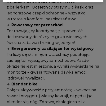
poruszają się po bezpiecznym torze
z barierkami. Uczestnicy otrzymują kaski oraz
jednorazowe czepki ochronne – wszystko
w trosce o komfort i bezpieczeństwo.
🔸
Rowerowy tor przeszkód
Tor rozwijający koordynację i sprawność,
dostosowany do różnych grup wiekowych –
świetna zabawa i trening w jednym!
🔸
Energorowery zasilające tor wyścigowy
Tu liczy się siła mięśni! Uczestnicy pedałując,
zasilają tor wyścigowy samochodów. Każde
okrążenie jest mierzone, a wyniki wyświetlane na
monitorze – gwarantowana dawka emocji
i zdrowej rywalizacji.
🔸
Blender bike
Połącz aktywność z przyjemnością – wskocz na
rower i przygotuj własny koktajl, napędzając
blender siłą nóg. Zdrowo, ekologicznie i z