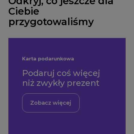
Odkryj, co jeszcze dla
Ciebie
przygotowaliśmy
Karta podarunkowa
Podaruj coś więcej
niż zwykły prezent
Zobacz więcej