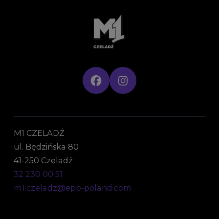
M1 CZELADŹ
ul. Będzińska 80
41-250 Czeladź
32 230 00 51
m1.czeladz@epp-poland.com