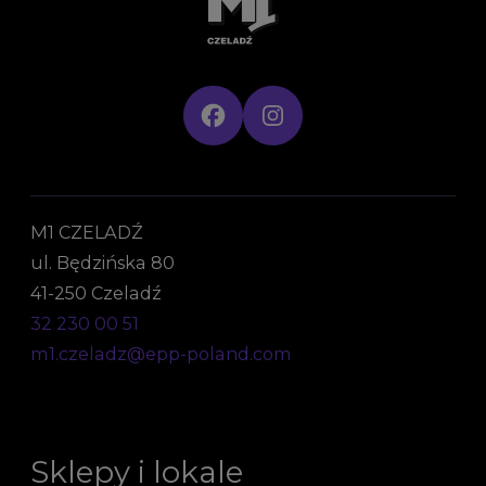
M1 CZELADŹ
ul. Będzińska 80
41-250 Czeladź
32 230 00 51
m1.czeladz@epp-poland.com
Sklepy i lokale