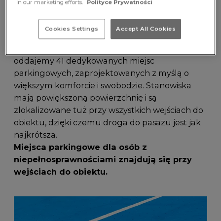
in our marketing efforts.
Polityce Prywatności
Wygodna wizyta zaczyna się już na parkingu. W
M1 Czeladź zadbaliśmy o to, aby dojazd do
Cookies Settings
Accept All Cookies
obiektu był prosty i bezpieczny także dla osób z
niepełnosprawnościami. Do dyspozycji gości
oddajemy 41 dedykowanych miejsc
parkingowych, zaprojektowanych z myślą o
większym komforcie i swobodzie. Stanowiska
mają powiększoną powierzchnię i są
zlokalizowane tuż przy wszystkich wejściach do
obiektu, dzięki czemu droga do pasażu jest jak
najkrótsza.
Miejsca parkingowe dla osób z
niepełnosprawnościami znajdują się przy
wejściach do obiektu.