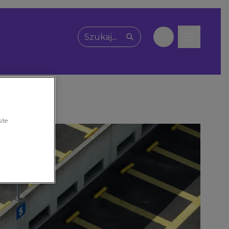
PL
Wpisz, czego szukasz
ite