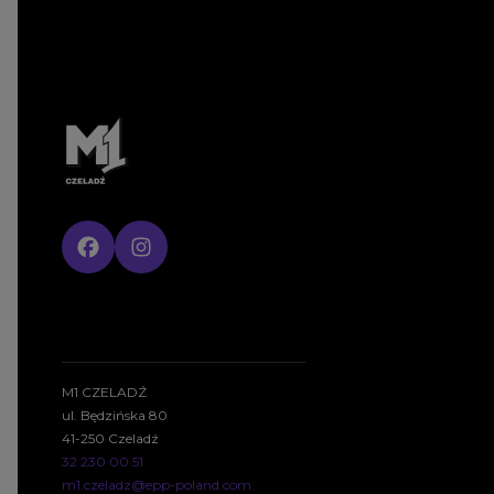
M1 CZELADŹ
ul. Będzińska 80
41-250 Czeladź
32 230 00 51
m1.czeladz@epp-poland.com