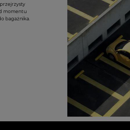
 przejrzysty
 od momentu
o bagażnika.