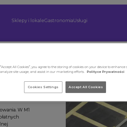
Sklepy i lokale
Gastronomia
Usługi
“Accept All Cookies”, you agree to the storing of cookies on your device to enhance s
 analyze site usage, and assist in our marketing efforts.
Polityce Prywatności
Cookies Settings
Accept All Cookies
owania. W M1
płatnych
lnej