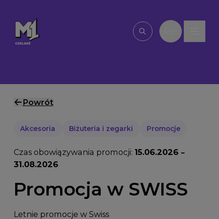
Przejdź do treści
PL
Wpisz, czego szu
Powrót
Akcesoria
Biżuteria i zegarki
Promocje
Czas obowiązywania promocji:
15.06.2026 –
31.08.2026
Promocja w SWISS
Letnie promocje w Swiss