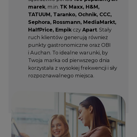
marek
, m.in.
TK Maxx, H&M,
TATUUM, Taranko, Ochnik, CCC,
Sephora, Rossmann, MediaMarkt,
HalfPrice, Empik
czy
Apart
. Stały
ruch klientów generują również
punkty gastronomiczne oraz OBI
i Auchan. To idealne warunki, by
Twoja marka od pierwszego dnia
korzystała z wysokiej frekwencji i siły
rozpoznawalnego miejsca.