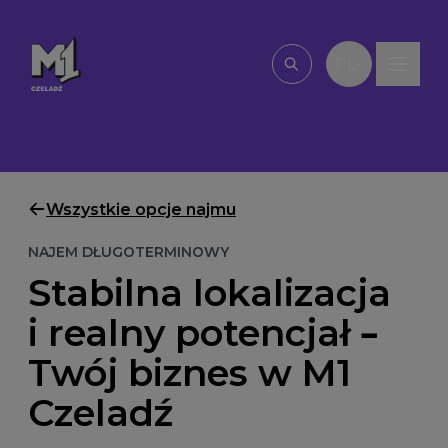
Przejdź do treści
PL
Wpisz, czego szu
Wszystkie opcje najmu
NAJEM DŁUGOTERMINOWY
Stabilna lokalizacja
i realny potencjał –
Twój biznes w M1
Czeladź