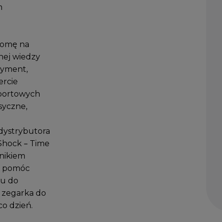
m
nomę na
nej wiedzy
tyment,
ercie
sportowych
syczne,
 dystrybutora
G-Shock – Time
nikiem
wi pomóc
lu do
 zegarka do
o dzień.