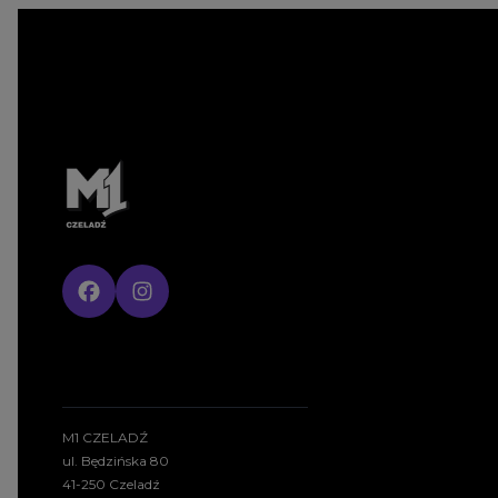
M1 CZELADŹ
ul. Będzińska 80
41-250 Czeladź