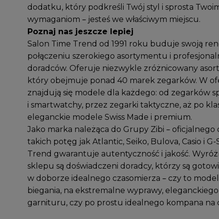
dodatku, który podkreśli Twój styl i sprosta Twoi
wymaganiom – jesteś we właściwym miejscu.
Poznaj nas jeszcze lepiej
Salon Time Trend od 1991 roku buduje swoją re
połączeniu szerokiego asortymentu i profesjonal
doradców. Oferuje niezwykle zróżnicowany asor
który obejmuje ponad 40 marek zegarków. W of
znajdują się modele dla każdego: od zegarków 
i smartwatchy, przez zegarki taktyczne, aż po kla
eleganckie modele Swiss Made i premium.
Jako marka należąca do Grupy Zibi – oficjalnego
takich potęg jak Atlantic, Seiko, Bulova, Casio i 
Trend gwarantuje autentyczność i jakość. Wyróż
sklepu są doświadczeni doradcy, którzy są goto
w doborze idealnego czasomierza – czy to mode
biegania, na ekstremalne wyprawy, eleganckiego
garnituru, czy po prostu idealnego kompana na c