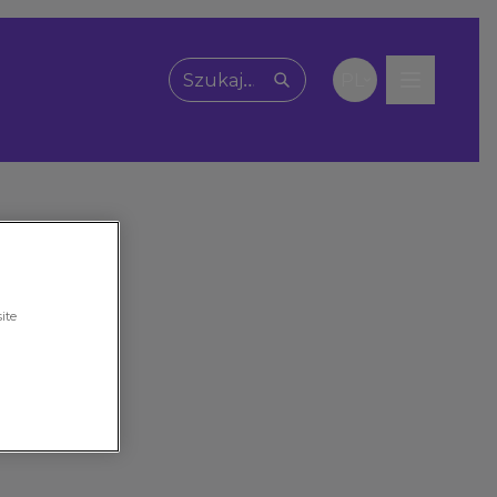
PL
Wpisz, czego szukasz
ite