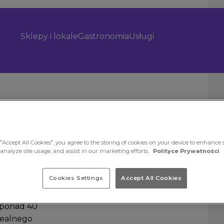
Sklepy i lokale
Gastronomia
Usługi
“Accept All Cookies”, you agree to the storing of cookies on your device to enhance s
 analyze site usage, and assist in our marketing efforts.
Polityce Prywatności
wą
Cookies Settings
Accept All Cookies
i prestiż
ą ponad 40
dealnego