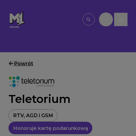
Przejdź do treści
PL
Wpisz, czego szu
Powrót
Teletorium
RTV, AGD i GSM
Honoruje kartę podarunkową