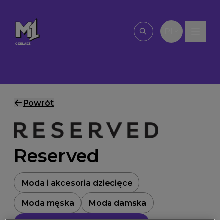
Przejdź do treści
PL
Wpisz, czego szu
Powrót
Reserved
Moda i akcesoria dziecięce
Moda męska
Moda damska