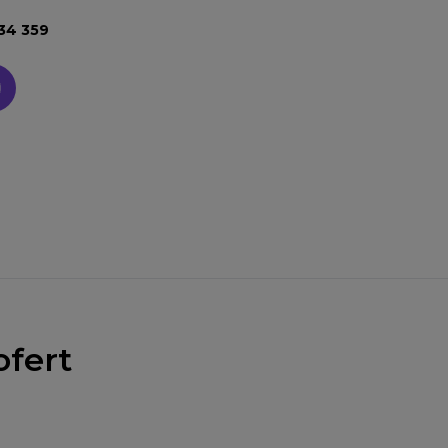
34 359
a:
ofert