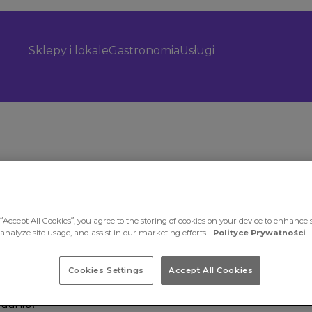
Sklepy i lokale
Gastronomia
Usługi
“Accept All Cookies”, you agree to the storing of cookies on your device to enhance s
 analyze site usage, and assist in our marketing efforts.
Polityce Prywatności
Cookies Settings
Accept All Cookies
dzie czeka na
daniu.