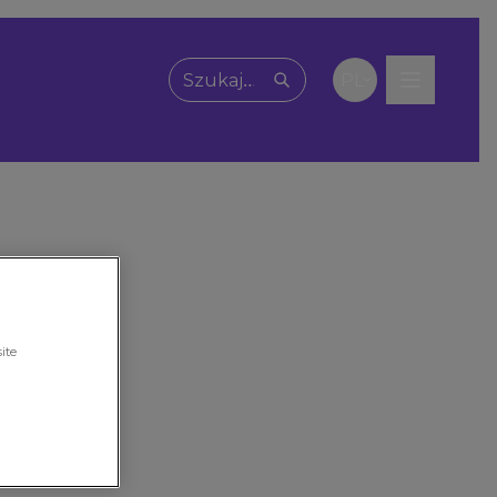
PL
Wpisz, czego szukasz
ite