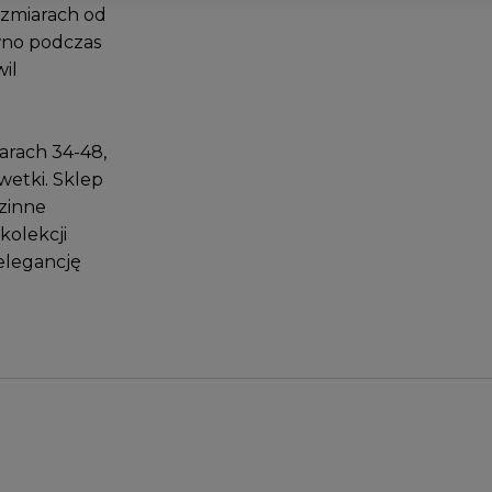
ozmiarach od
ówno podczas
il
arach 34-48,
wetki. Sklep
dzinne
kolekcji
 elegancję