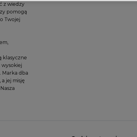
ać z wiedzy
rzy pomogą
o Twojej
iem,
ą klasyczne
 wysokiej
i. Marka dba
a jej misję
 Nasza