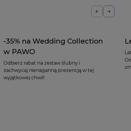
-35% na Wedding Collection
L
w PAWO
La
Od
Odbierz rabat na zestaw ślubny i
zm
zachwycaj nienaganną prezencją w tej
wyjątkowej chwil!