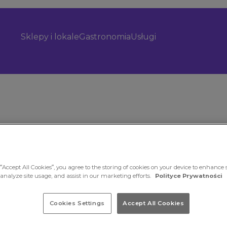
Sklepy i lokale
Gastronomia
Usługi
“Accept All Cookies”, you agree to the storing of cookies on your device to enhance s
 analyze site usage, and assist in our marketing efforts.
Polityce Prywatności
Cookies Settings
Accept All Cookies
dla
z klasą