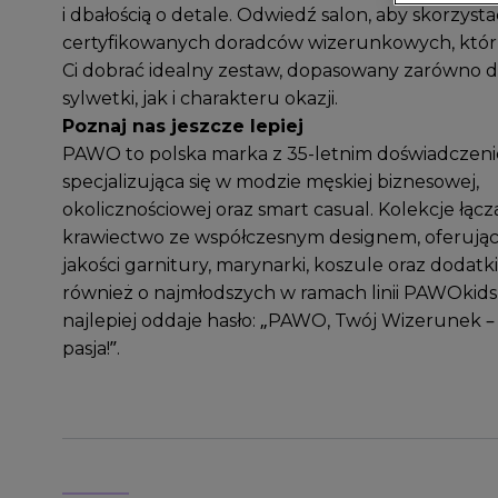
i dbałością o detale. Odwiedź salon, aby skorzyst
certyfikowanych doradców wizerunkowych, któ
Ci dobrać idealny zestaw, dopasowany zarówno d
sylwetki, jak i charakteru okazji.
Poznaj nas jeszcze lepiej
PAWO to polska marka z 35-letnim doświadczen
specjalizująca się w modzie męskiej biznesowej,
okolicznościowej oraz smart casual. Kolekcje łącz
krawiectwo ze współczesnym designem, oferując
jakości garnitury, marynarki, koszule oraz dodatk
również o najmłodszych w ramach linii PAWOkids, 
najlepiej oddaje hasło: „PAWO, Twój Wizerunek –
pasja!”.