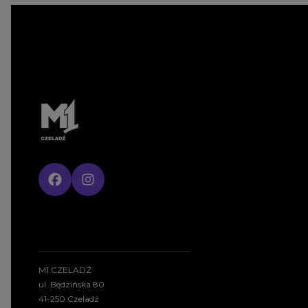
M1 CZELADŹ
ul. Będzińska 80
41-250 Czeladź