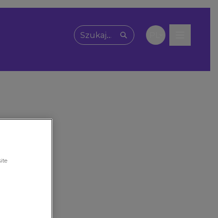
PL
Wpisz, czego szukasz
ite