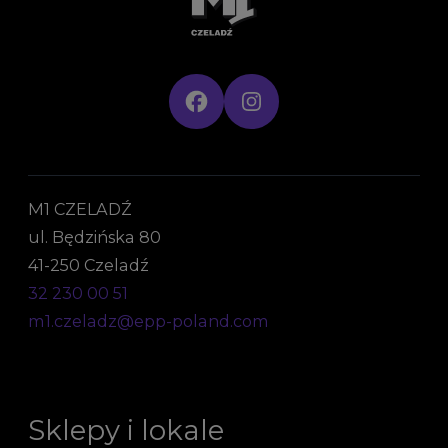
M1 CZELADŹ
ul. Będzińska 80
41-250 Czeladź
32 230 00 51
m1.czeladz@epp-poland.com
Sklepy i lokale