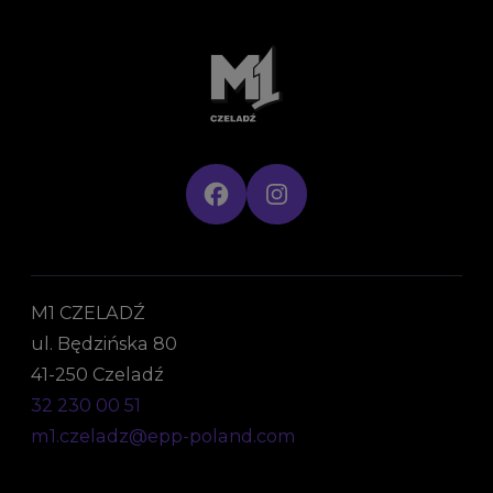
M1 CZELADŹ
ul. Będzińska 80
41-250 Czeladź
32 230 00 51
m1.czeladz@epp-poland.com