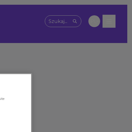
PL
Wpisz, czego szukasz
ite