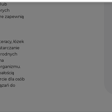
 lub
brych
óre zapewnią
teracy, łóżek
starczanie
orodnych
na
organizmu.
ałością
cie dla osób
iązań do