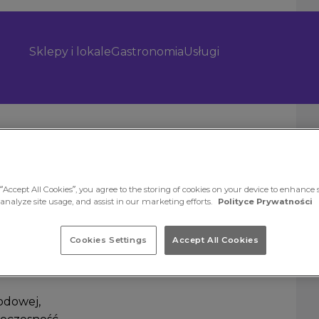
Sklepy i lokale
Gastronomia
Usługi
“Accept All Cookies”, you agree to the storing of cookies on your device to enhance s
 analyze site usage, and assist in our marketing efforts.
Polityce Prywatności
Cookies Settings
Accept All Cookies
odowej,