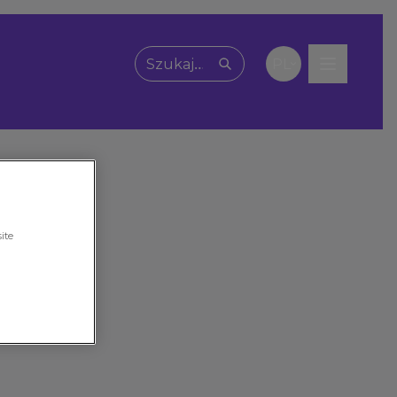
PL
Wpisz, czego szukasz
ite