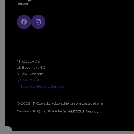
M1 CZELADŹ
ul. Będzińska 80
41-250 Czeladź
32 230 00 51
m1.czeladz@epp-poland.com
© 2026 M1 Czeladź. Wszystkie prawa zastrzeżone.