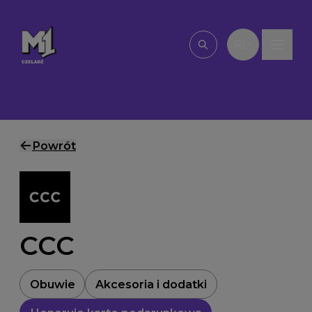
Przejdź do treści
PL
Wpisz, czego szu
Powrót
CCC
Obuwie
Akcesoria i dodatki