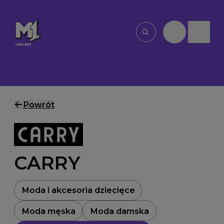
Przejdź do treści
PL
Wpisz, czego szu
Powrót
CARRY
Moda i akcesoria dziecięce
Moda męska
Moda damska