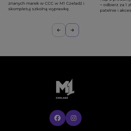
znanych marek w CCC w M1 Czeladź i
– odbierz za 1 
skompletuj szkolną wyprawkę.
patelnie i akce