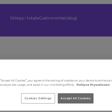
Sklepy i lokale
Gastronomia
Usługi
“Accept All Cookies”, you agree to the storing of cookies on your device to enhance s
 analyze site usage, and assist in our marketing efforts.
Polityce Prywatności
nkową
Cookies Settings
Accept All Cookies
andlowym
ckim wnętrzu.