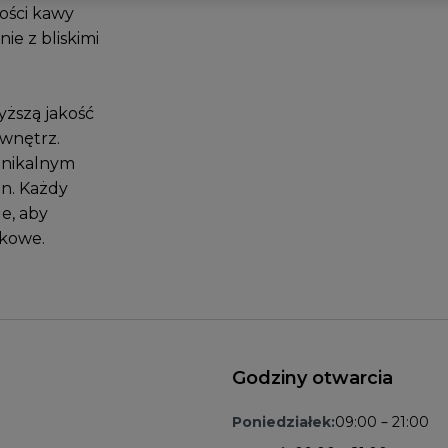
kości kawy
ie z bliskimi
yższą jakość
 wnętrz.
unikalnym
n. Każdy
e, aby
akowe.
Godziny otwarcia
Poniedziałek:
09:00 – 21:00