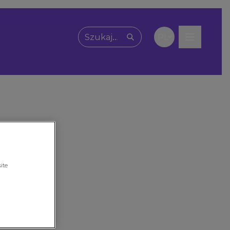
PL
Wpisz, czego szukasz
ite