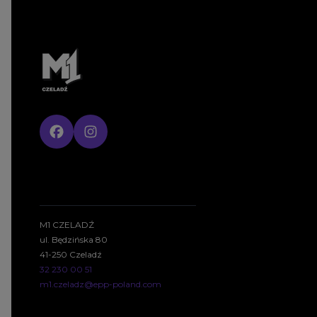
M1 CZELADŹ
ul. Będzińska 80
41-250 Czeladź
32 230 00 51
m1.czeladz@epp-poland.com