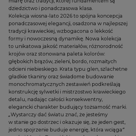
miarę oraz tradycji, której fundamentem są
dziedzictwo i ponadczasowa klasa.
Kolekcja wiosna-lato 2026 to spójna koncepcja
ponadczasowej elegancji, osadzona w najlepszej
tradycji krawieckiej, wzbogacona o lekkość
formy i nowoczesną dynamikę. Nowa kolekcja
to unikatowa jakość materiałów, różnorodność
krojów oraz stonowana paleta kolorów:
głębokich brązów, zieleni, bordo, rozmaitych
odcieni niebieskiego. Krata typu glen, szlachetne
gładkie tkaniny oraz świadome budowanie
monochromatycznych zestawień podkreślają
konstrukcję sylwetki i mistrzostwo krawieckiego
detalu, nadając całości konsekwentny,
elegancki charakter budujący tożsamość marki.
„Wystarczy dać światu znać, że jesteśmy
w stanie go dostrzec i okazuje się, że jeden gest,
jedno spojrzenie buduje energię, która wciąga”