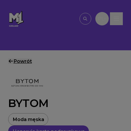
Przejdź do treści
PL
Wpisz, czego szu
Powrót
BYTOM
Moda męska