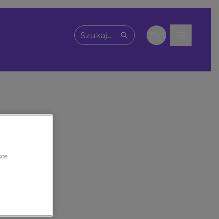
PL
Wpisz, czego szukasz
ite