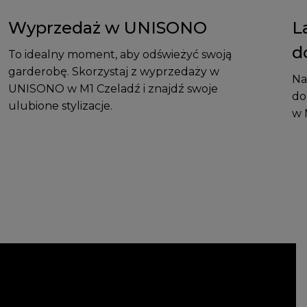
Wyprzedaż w UNISONO
L
d
To idealny moment, aby odświeżyć swoją
garderobę. Skorzystaj z wyprzedaży w
Na
UNISONO w M1 Czeladź i znajdź swoje
do
ulubione stylizacje.
w 