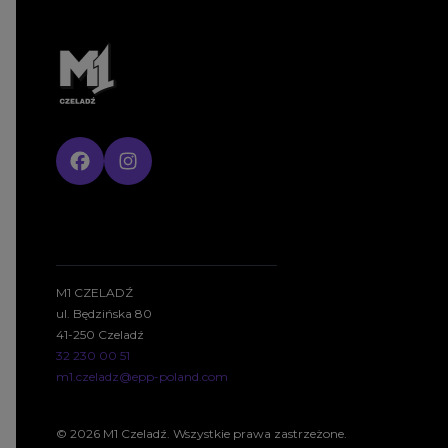
M1 CZELADŹ
ul. Będzińska 80
41-250 Czeladź
32 230 00 51
m1.czeladz@epp-poland.com
© 2026 M1 Czeladź. Wszystkie prawa zastrzeżone.