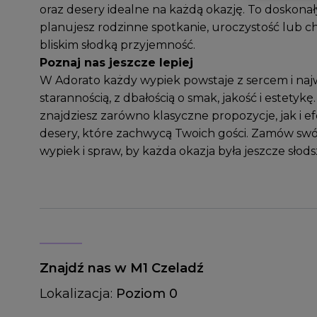
oraz desery idealne na każdą okazję. To doskona
planujesz rodzinne spotkanie, uroczystość lub c
bliskim słodką przyjemność.
Poznaj nas jeszcze lepiej
W Adorato każdy wypiek powstaje z sercem i naj
starannością, z dbałością o smak, jakość i estetykę
znajdziesz zarówno klasyczne propozycje, jak i 
desery, które zachwycą Twoich gości. Zamów swó
wypiek i spraw, by każda okazja była jeszcze słods
Znajdź nas w M1 Czeladź
Lokalizacja:
Poziom 0