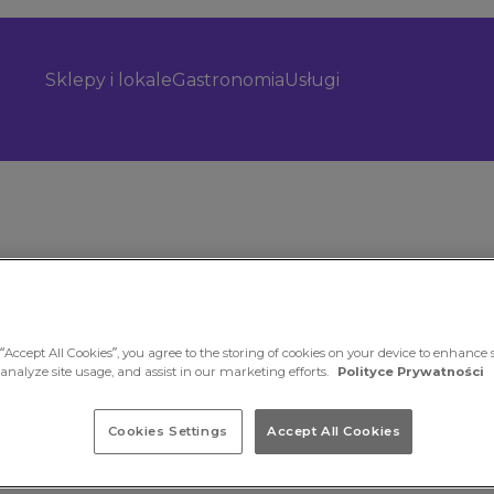
Sklepy i lokale
Gastronomia
Usługi
“Accept All Cookies”, you agree to the storing of cookies on your device to enhance s
 analyze site usage, and assist in our marketing efforts.
Polityce Prywatności
nkową
Cookies Settings
Accept All Cookies
órym
we ciasta